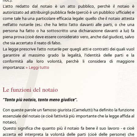
not.).
L'atto redatto dal notaio è un atto pubblico, perchè il notaio è
autorizzato ad attribuirgli pubblica fede (perciò è un pubblico ufficiale) e
come tale ha una particolare efficacia legale: quello che il notaio attesta
nell'atto notarile (es.: che ha letto l'atto davanti alle parti, o che una
persona ha fatto o ha sottoscritto una dichiarazione davanti a lui) fa
piena prova (cioè deve essere considerato vero, anche dal giudice), salvo
che sia accertato il reato di falso.
La legge prescrive l'atto notarile per quegli atti e contratti dei quali vuol
garantire al massimo grado la legalità, l'identità delle parti e la
conformità alla loro volontà, perchè li considera di maggiore
importanza:
» Leggi tutto
Le funzioni del notaio
"Tanto più notaio, tanto meno giudice".
Con queste parole un famoso giurista (Carnelutti) ha definito la funzione
essenziale del notaio (e cioè l’attività più importante che la legge affida al
notaio).
Questo significa che quanto più il notaio fa bene il suo lavoro - e cioè
accerta ed interpreta la volontà delle parti (cioè delle persone) che