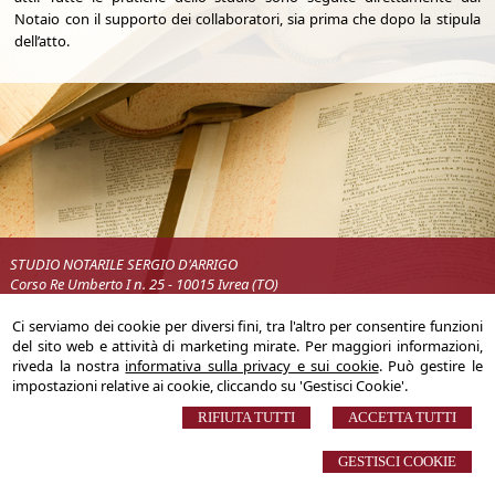
Notaio con il supporto dei collaboratori, sia prima che dopo la stipula
dell’atto.
STUDIO NOTARILE SERGIO D'ARRIGO
Corso Re Umberto I n. 25 - 10015 Ivrea (TO)
Tel. 0125.641019 - Fax 0125.641023 - email:
s.darrigo@libero.it
Ci serviamo dei cookie per diversi fini, tra l'altro per consentire funzioni
del sito web e attività di marketing mirate. Per maggiori informazioni,
© 2026 Copyright Studio Notarile Sergio D'Arrigo. Tutti i diritti riservati | P.IVA
riveda la nostra
informativa sulla privacy e sui cookie
. Può gestire le
08202370014 |
Sitemap
-
Privacy
-
Gestisci Cookie
-
Credits
impostazioni relative ai cookie, cliccando su 'Gestisci Cookie'.
RIFIUTA TUTTI
ACCETTA TUTTI
GESTISCI COOKIE